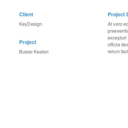
Client
Project 
KeyDesign
At vero e
praesenti
excepturi 
Project
officia d
rerum faci
Buster Keaton