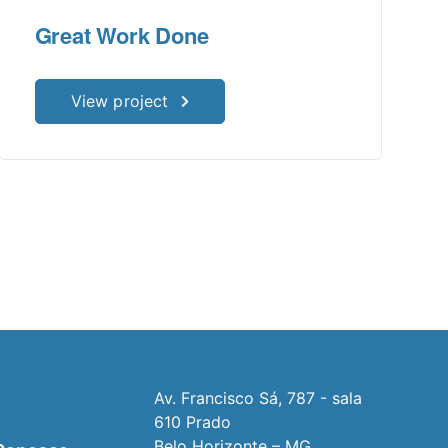
Great Work Done
View project
Av. Francisco Sá, 787 - sala
610 Prado
Belo Horizonte – MG