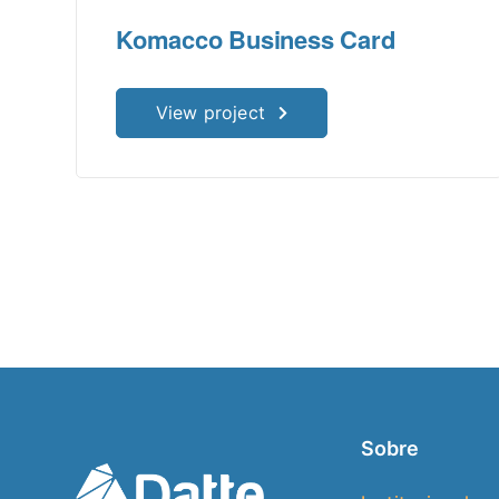
Komacco Business Card
View project
Sobre