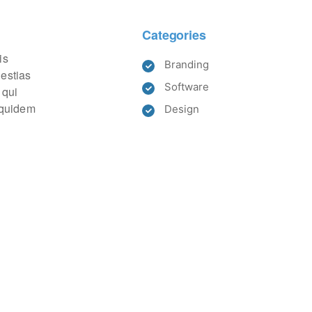
Categories
is
Branding
lestias
Software
 qui
m quidem
Design