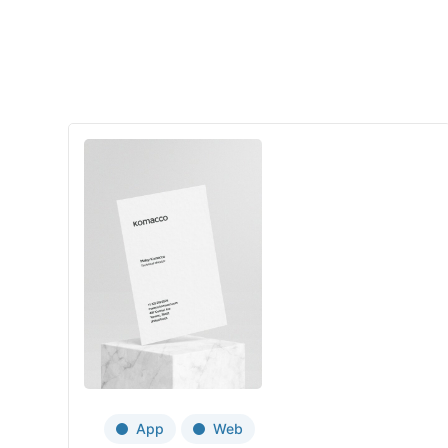
App
Web