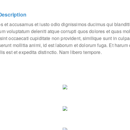
Description
os et accusamus et iusto odio dignissimos ducimus qui blanditi
um voluptatum deleniti atque corrupti quos dolores et quas mo
sint occaecati cupiditate non provident, similique sunt in culpa
eserunt mollitia animi, id est laborum et dolorum fuga. Et haru
lis est et expedita distinctio. Nam libero tempore.